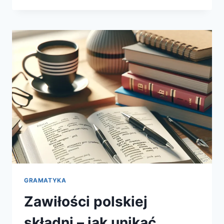
W
JĘZYKU
POLSKIM
–
PRZEWODNIK
DLA
UCZĄCYCH
SIĘ
GRAMATYKA
Zawiłości polskiej
składni – jak unikać