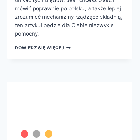
unikać tych błędów. Jeśli chcesz pisać i
mówić poprawnie po polsku, a także lepiej
zrozumieć mechanizmy rządzące składnią,
ten artykuł będzie dla Ciebie niezwykle
pomocny.
ZAWIŁOŚCI
DOWIEDZ SIĘ WIĘCEJ
POLSKIEJ
SKŁADNI
–
JAK
UNIKAĆ
NAJCZĘSTSZYCH
BŁĘDÓW