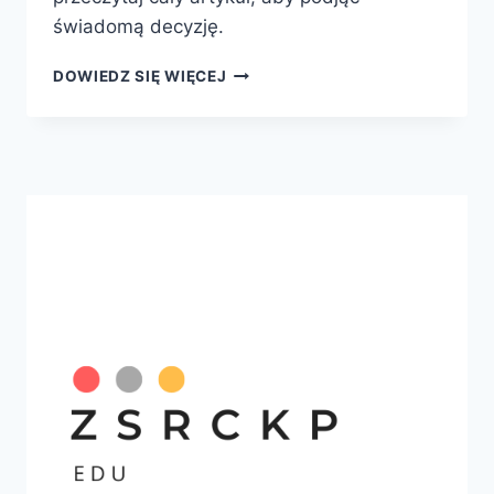
świadomą decyzję.
KOREPETYCJE
DOWIEDZ SIĘ WIĘCEJ
ONLINE
VS
STACJONARNE
–
CO
WYBRAĆ?