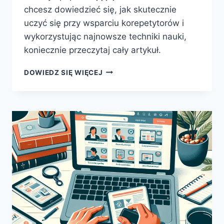
chcesz dowiedzieć się, jak skutecznie
uczyć się przy wsparciu korepetytorów i
wykorzystując najnowsze techniki nauki,
koniecznie przeczytaj cały artykuł.
SKUTECZNE
DOWIEDZ SIĘ WIĘCEJ
METODY
NAUKI
DZIĘKI
KURSOM
I
KOREPETYCJOM