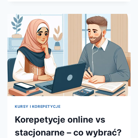
IDEALNY
KURS
DLA
SIEBIE
–
PRZEWODNIK
KROK
PO
KROKU
KURSY I KOREPETYCJE
Korepetycje online vs
stacjonarne – co wybrać?