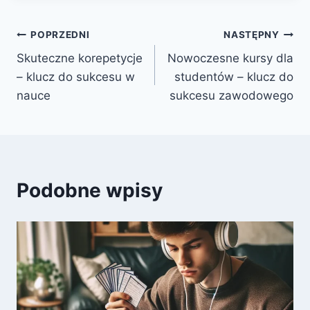
Nawigacja
POPRZEDNI
NASTĘPNY
Skuteczne korepetycje
Nowoczesne kursy dla
wpisu
– klucz do sukcesu w
studentów – klucz do
nauce
sukcesu zawodowego
Podobne wpisy