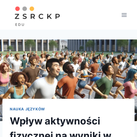
Przejdź
do
treści
NAUKA JĘZYKÓW
Wpływ aktywności
fizycznej na wyniki w