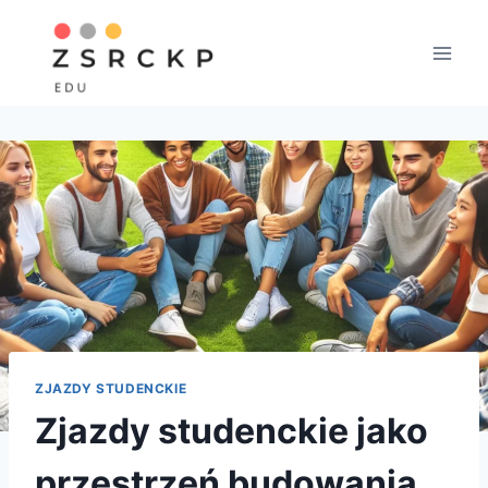
Przejdź
do
treści
ZJAZDY STUDENCKIE
Zjazdy studenckie jako
przestrzeń budowania