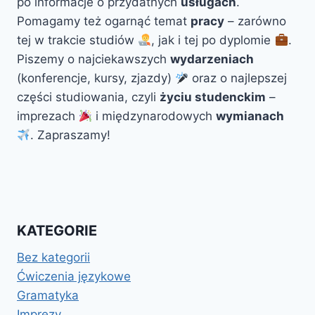
po informacje o przydatnych
usługach
.
Pomagamy też ogarnąć temat
pracy
– zarówno
tej w trakcie studiów
, jak i tej po dyplomie
.
Piszemy o najciekawszych
wydarzeniach
(konferencje, kursy, zjazdy)
oraz o najlepszej
części studiowania, czyli
życiu studenckim
–
imprezach
i międzynarodowych
wymianach
. Zapraszamy!
KATEGORIE
Bez kategorii
Ćwiczenia językowe
Gramatyka
Imprezy