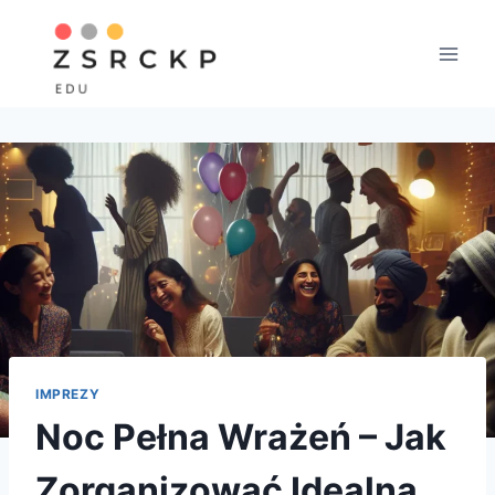
Przejdź
do
treści
IMPREZY
Noc Pełna Wrażeń – Jak
Zorganizować Idealną