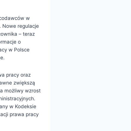
racodawców w
. Nowe regulacje
ownika – teraz
ormacje o
acy w Polsce
e.
a pracy oraz
prawne zwiększą
na możliwy wzrost
nistracyjnych.
iany w Kodeksie
acji prawa pracy