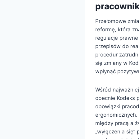
pracowni
Przełomowe zmia
reformę, która z
regulacje prawne
przepisów do rea
procedur zatrudn
się zmiany w Kod
wpłynąć pozytywn
Wśród najważniej
obecnie Kodeks p
obowiązki praco
ergonomicznych. 
między pracą a ż
„wyłączenia się”