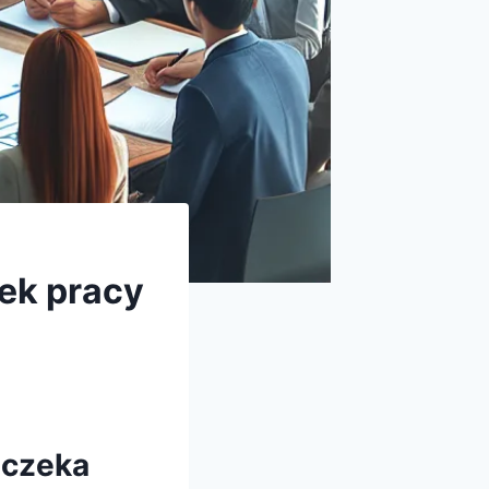
ek pracy
 czeka