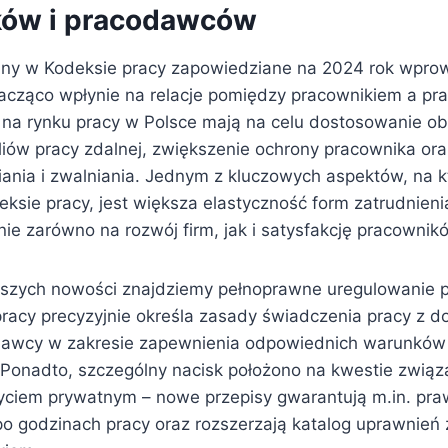
ków i pracodawców
ny w Kodeksie pracy zapowiedziane na 2024 rok wprow
nacząco wpłynie na relacje pomiędzy pracownikiem a 
 na rynku pracy w Polsce mają na celu dostosowanie o
liów pracy zdalnej, zwiększenie ochrony pracownika or
iania i zwalniania. Jednym z kluczowych aspektów, na k
eksie pracy, jest większa elastyczność form zatrudnien
ie zarówno na rozwój firm, jak i satysfakcję pracownik
szych nowości znajdziemy pełnoprawne uregulowanie p
racy precyzyjnie określa zasady świadczenia pracy z 
dawcy w zakresie zapewnienia odpowiednich warunków 
Ponadto, szczególny nacisk położono na kwestie zwią
yciem prywatnym – nowe przepisy gwarantują m.in. pra
 po godzinach pracy oraz rozszerzają katalog uprawnień