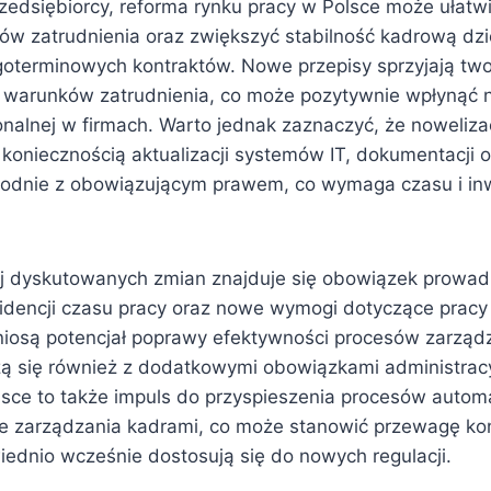
zedsiębiorcy, reforma rynku pracy w Polsce może ułatwi
ów zatrudnienia oraz zwiększyć stabilność kadrową dzi
oterminowych kontraktów. Nowe przepisy sprzyjają two
warunków zatrudnienia, co może pozytywnie wpłynąć na
sonalnej w firmach. Warto jednak zaznaczyć, że noweliz
 koniecznością aktualizacji systemów IT, dokumentacji 
odnie z obowiązującym prawem, co wymaga czasu i inw
j dyskutowanych zmian znajduje się obowiązek prowad
widencji czasu pracy oraz nowe wymogi dotyczące pracy 
niosą potencjał poprawy efektywności procesów zarząd
ążą się również z dodatkowymi obowiązkami administrac
lsce to także impuls do przyspieszenia procesów automa
ze zarządzania kadrami, co może stanowić przewagę ko
iednio wcześnie dostosują się do nowych regulacji.