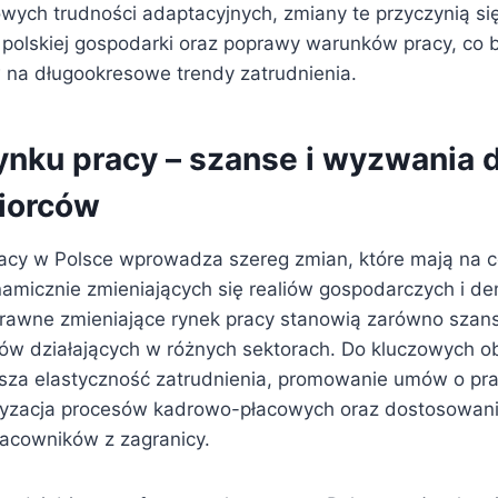
ych trudności adaptacyjnych, zmiany te przyczynią si
 polskiej gospodarki oraz poprawy warunków pracy, co 
na długookresowe trendy zatrudnienia.
ynku pracy – szanse i wyzwania d
iorców
acy w Polsce wprowadza szereg zmian, które mają na 
amicznie zmieniających się realiów gospodarczych i de
rawne zmieniające rynek pracy stanowią zarówno szans
ców działających w różnych sektorach. Do kluczowych 
ksza elastyczność zatrudnienia, promowanie umów o pr
fryzacja procesów kadrowo-płacowych oraz dostosowan
racowników z zagranicy.