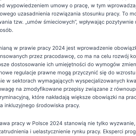
ed wypowiedzeniem umowy o pracę, w tym wprowadza
łowego uzasadnienia rozwiązania stosunku pracy. To m
ania tzw. „umów śmieciowych”, wpływając pozytywnie 
osób.
zmianą w prawie pracy 2024 jest wprowadzenie obowiąz
nsowanych przez pracodawcę, co ma na celu rozwój ko
psze dostosowanie ich umiejętności do wymogów zmien
 nowe regulacje prawne mogą przyczynić się do wzrostu
nie w sektorach wymagających wyspecjalizowanych kwali
 uwagę na zmodyfikowane przepisy związane z równoup
kryminacyjną, które nakładają większe obowiązki na p
a inkluzyjnego środowiska pracy.
awa pracy w Polsce 2024 stanowią nie tylko wyzwanie, 
atrudnienia i uelastycznienie rynku pracy. Eksperci pro