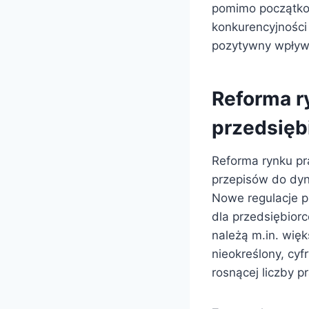
pomimo początkow
konkurencyjności
pozytywny wpływ 
Reforma r
przedsięb
Reforma rynku pr
przepisów do dyn
Nowe regulacje p
dla przedsiębior
należą m.in. wię
nieokreślony, cy
rosnącej liczby p