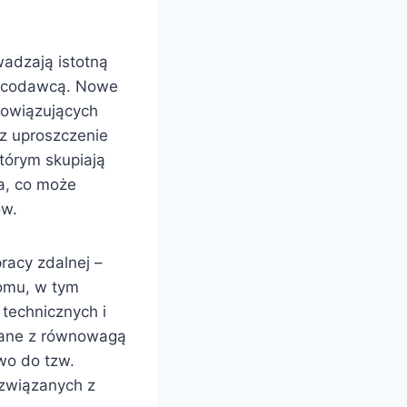
adzają istotną
pracodawcą. Nowe
bowiązujących
az uproszczenie
tórym skupiają
ia, co może
ów.
racy zdalnej –
domu, w tym
technicznych i
zane z równowagą
wo do tzw.
 związanych z