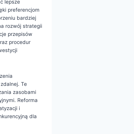
ć lepsze
ęki preferencjom
rzeniu bardziej
 rozwój strategii
acje przepisów
oraz procedur
estycji
zenia
zdalnej. Te
zania zasobami
yjnymi. Reforma
tyzacji i
nkurencyjną dla