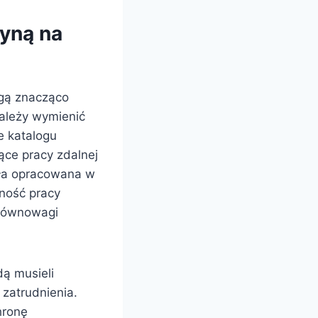
yną na
ogą znacząco
należy wymienić
e katalogu
ce pracy zdalnej
ała opracowana w
ność pracy
 równowagi
ą musieli
zatrudnienia.
hronę