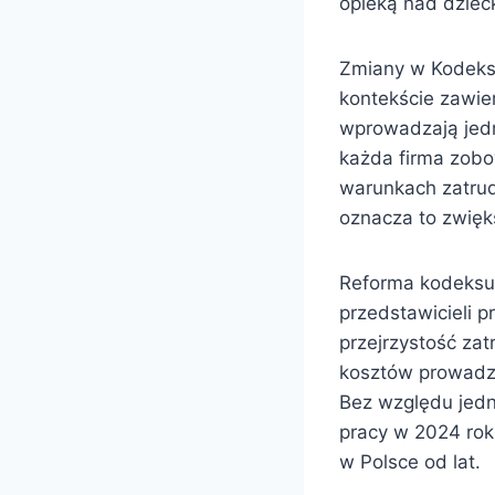
opieką nad dziec
Zmiany w Kodeks
kontekście zawie
wprowadzają jedn
każda firma zobo
warunkach zatrud
oznacza to zwięk
Reforma kodeksu 
przedstawicieli 
przejrzystość za
kosztów prowadze
Bez względu jedn
pracy w 2024 rok
w Polsce od lat.