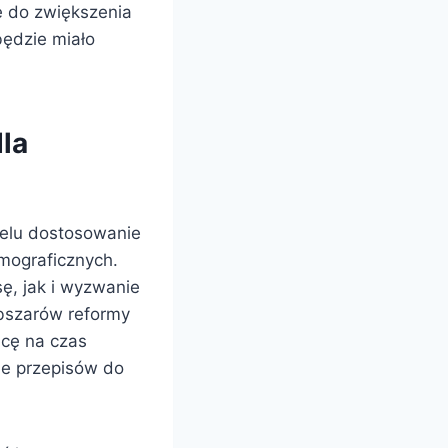
ę do zwiększenia
będzie miało
la
celu dostosowanie
mograficznych.
ę, jak i wyzwanie
obszarów reformy
acę na czas
ie przepisów do