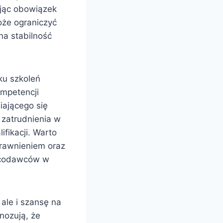
jąc obowiązek
oże ograniczyć
na stabilność
ku szkoleń
mpetencji
iającego się
 zatrudnienia w
fikacji. Warto
rawnieniem oraz
racodawców w
ale i szansę na
gnozują, że