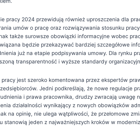
kiem.
ie pracy 2024 przewidują również uproszczenia dla p
rania umów o pracę oraz rozwiązywania stosunku pracy
ak także surowsze obowiązki informacyjne wobec prac
wiązana będzie przekazywać bardziej szczegółowe inf
nienia już na etapie podpisywania umowy. Dla rynku pr
szoną transparentność i wyższe standardy organizacyjn
pracy jest szeroko komentowana przez ekspertów praw
przedsiębiorców. Jedni podkreślają, że nowe regulacje 
trudnienia i prawa pracownika, drudzy zwracają uwagę 
nia działalności wynikający z nowych obowiązków admi
ak na opinię, nie ulega wątpliwości, że przełomowe zm
u stanowią jeden z najważniejszych kroków w moderniz